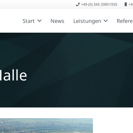
+49 (0) 345 20851935
+4
Start
News
Leistungen
Refer
alle