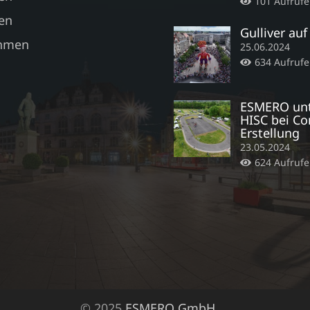
101
Aufrufe
en
Gulliver auf
hmen
25.06.2024
634
Aufrufe
ESMERO unt
HISC bei Co
Erstellung
23.05.2024
624
Aufrufe
© 2025
ESMERO GmbH