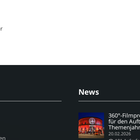
r
News
360°-Filmpr
für den Auf
Themenjahr
20.02.2026
en