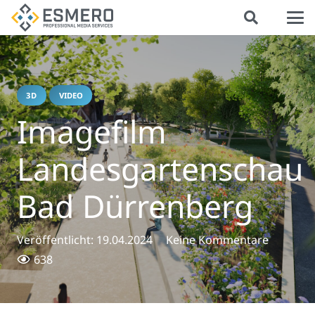
3D
VIDEO
Imagefilm
Landesgartenschau
Bad Dürrenberg
Veröffentlicht:
19.04.2024
Keine Kommentare
638