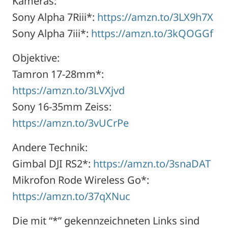
Kameras:
Sony Alpha 7Riii*:
https://amzn.to/3LX9h7X
Sony Alpha 7iii*:
https://amzn.to/3kQOGGf
Objektive:
Tamron 17-28mm*:
https://amzn.to/3LVXjvd
Sony 16-35mm Zeiss:
https://amzn.to/3vUCrPe
Andere Technik:
Gimbal DJI RS2*:
https://amzn.to/3snaDAT
Mikrofon Rode Wireless Go*:
https://amzn.to/37qXNuc
Die mit “*” gekennzeichneten Links sind