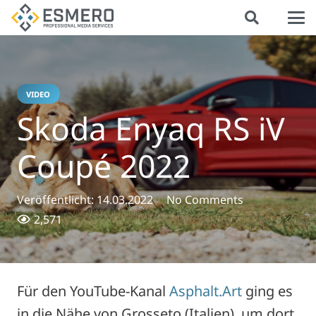
VIDEO
Skoda Enyaq RS iV
Coupé 2022
Veröffentlicht:
14.03.2022
No Comments
2,571
Für den YouTube-Kanal
Asphalt.Art
ging es
in die Nähe von Grosseto (Italien), um dort