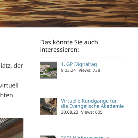
Das könnte Sie auch
interessieren:
1. GP Digitaltag
atz, der
9.03.24
Views:
738
irtuell
chten
Virtuelle Rundgänge für
die Evangelische Akademie
30.08.23
Views:
605