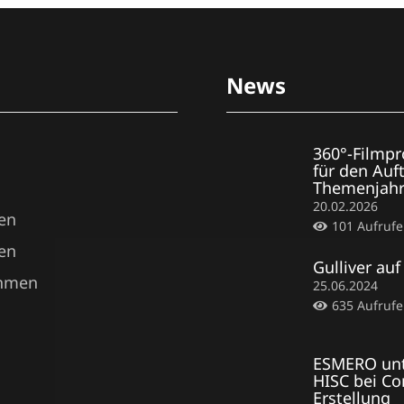
News
360°-Filmpr
für den Auf
Themenjahr
20.02.2026
en
101
Aufrufe
en
Gulliver auf
hmen
25.06.2024
635
Aufrufe
ESMERO unt
HISC bei Co
Erstellung