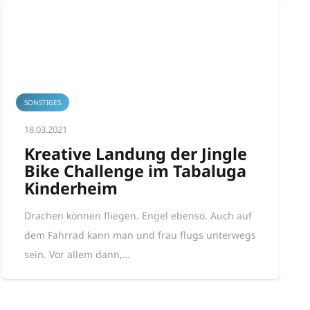
SONSTIGES
18.03.2021
Kreative Landung der Jingle
Bike Challenge im Tabaluga
Kinderheim
Drachen können fliegen. Engel ebenso. Auch auf
dem Fahrrad kann man und frau flugs unterwegs
sein. Vor allem dann,…