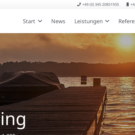
+49 (0) 345 20851935
+4
Start
News
Leistungen
Refer
ing